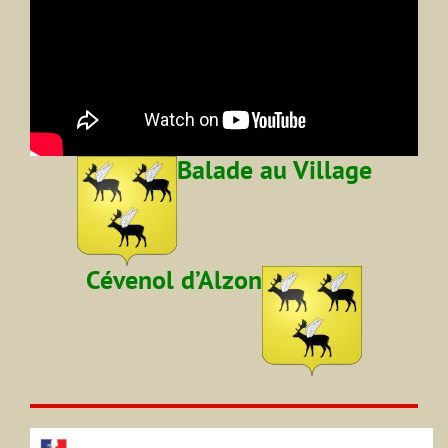
Balade au Village
Cévenol d’Alzon