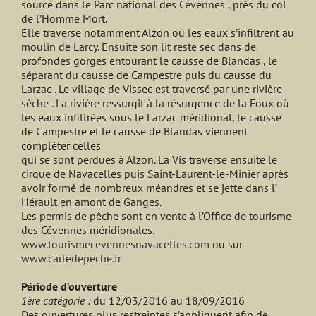
source dans le Parc national des Cévennes , près du col
de l’Homme Mort.
Elle traverse notamment Alzon où les eaux s’infiltrent au
moulin de Larcy. Ensuite son lit reste sec dans de
profondes gorges entourant le causse de Blandas , le
séparant du causse de Campestre puis du causse du
Larzac . Le village de Vissec est traversé par une rivière
sèche . La rivière ressurgit à la résurgence de la Foux où
les eaux infiltrées sous le Larzac méridional, le causse
de Campestre et le causse de Blandas viennent
compléter celles
qui se sont perdues à Alzon. La Vis traverse ensuite le
cirque de Navacelles puis Saint-Laurent-le-Minier après
avoir formé de nombreux méandres et se jette dans l’
Hérault en amont de Ganges.
Les permis de pêche sont en vente à l’Office de tourisme
des Cévennes méridionales.
www.tourismecevennesnavacelles.com
ou sur
www.cartedepeche.fr
Période d’ouverture
1ère catégorie :
du 12/03/2016 au 18/09/2016
Des ouvertures plus restreintes s’appliquent afin de