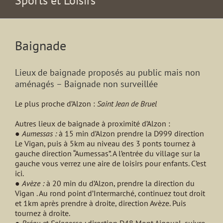
Sports et Loisirs
Baignade
Lieux de baignade proposés au public mais non
aménagés – Baignade non surveillée
Le plus proche d’Alzon :
Saint Jean de Bruel
Autres lieux de baignade à proximité d’Alzon :
●
Aumessas :
à 15 min d’Alzon prendre la D999 direction
Le Vigan, puis à 5km au niveau des 3 ponts tournez à
gauche direction “Aumessas”. A l’entrée du village sur la
gauche vous verrez une aire de loisirs pour enfants. C’est
ici.
●
Avèze :
à 20 min du d’Alzon, prendre la direction du
Vigan . Au rond point d’Intermarché, continuez tout droit
et 1km après prendre à droite, direction Avèze. Puis
tournez à droite.
●
Bréau et Salagosse :
direction D48 Mont Aigoual, suivre