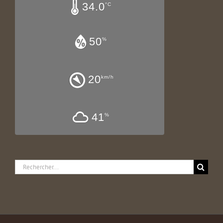
34.0
°C
50
%
20
km/h
41
%
Rechercher: