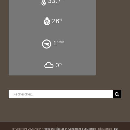
33.7
26
%
1
km/h
0
%
Rechercher:
© Copyright 2026 Alzon -
Mentions légales et Conditions d’utilisation
| Réalisation :
BSI