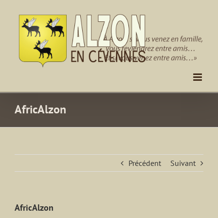
Passer
au
contenu
AfricAlzon
Précédent
Suivant
AfricAlzon