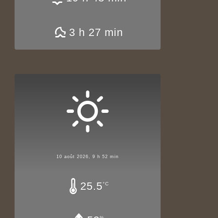
3 h 27 min
10 août 2026, 9 h 52 min
25.5
°C
%