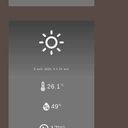
6 août 2026, 9 h 35 min
26.1
°C
49
%
km/h