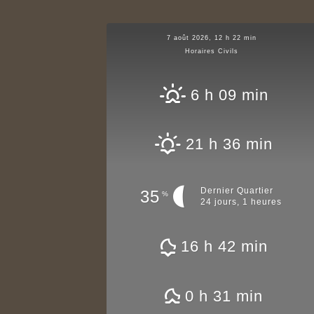
7 août 2026, 12 h 22 min
Horaires Civils
6 h 09 min
21 h 36 min
Dernier Quartier
35
%
24 jours, 1 heures
16 h 42 min
0 h 31 min