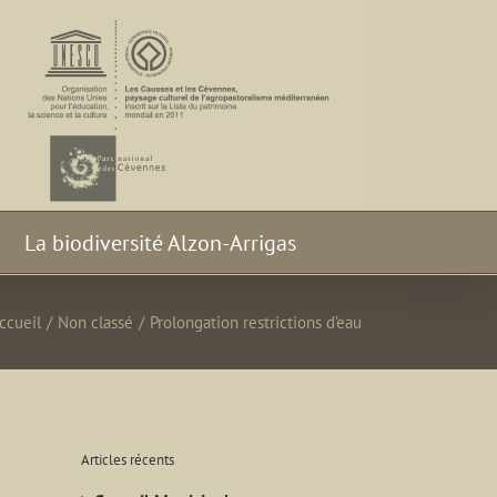
La biodiversité Alzon-Arrigas
ccueil
/
Non classé
/
Prolongation restrictions d’eau
Articles récents