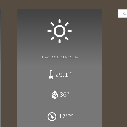
Rech
7 août 2026, 12 h 22 min
29.1
°C
36
%
17
km/h