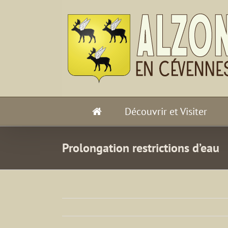
Passer
au
contenu
Découvrir et Visiter
Prolongation restrictions d’eau