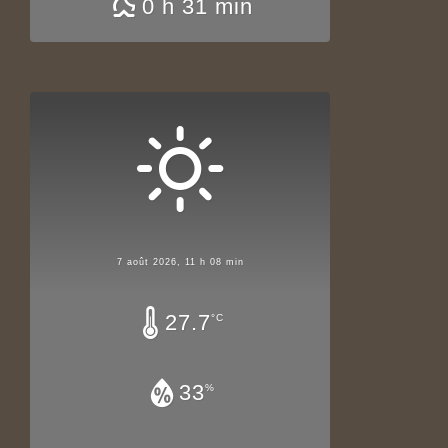
0 h 31 min
7 août 2026, 11 h 08 min
27.7
°C
33
%