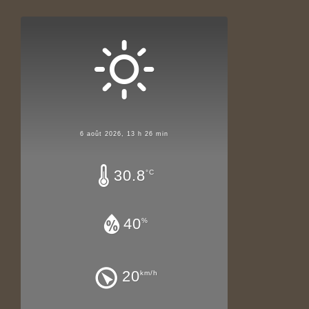
6 août 2026, 13 h 26 min
30.8
°C
40
%
20
km/h