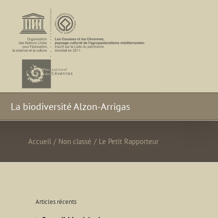
La biodiversité Alzon-Arrigas
Accueil
/
Non classé
/
Le Petit Rapporteur
Articles récents