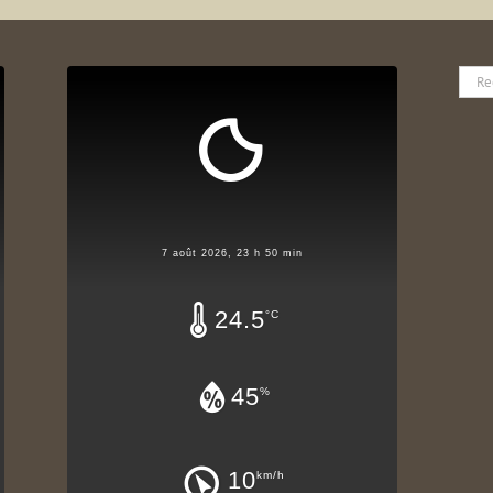
Rech
7 août 2026, 23 h 50 min
24.5
°C
45
%
10
km/h