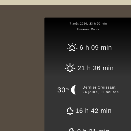
7 août 2026, 23 h 50 min
Horaires Civils
6 h 09 min
21 h 36 min
Dernier Croissant
30
%
24 jours, 12 heures
16 h 42 min