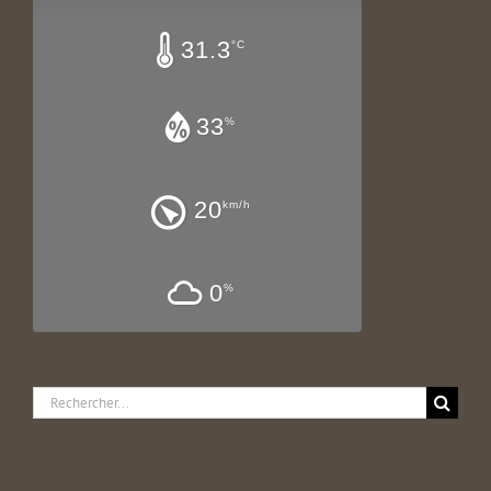
31.3
°C
33
%
20
km/h
0
%
Rechercher: