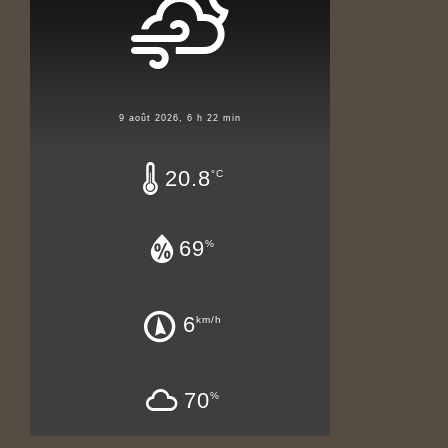
9 août 2026, 6 h 22 min
20.8
°C
69
%
6
km/h
70
%