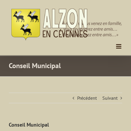
Passer
au
contenu
Conseil Municipal
Précédent
Suivant
Conseil Municipal