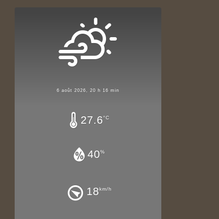
6 août 2026, 20 h 16 min
27.6
°C
40
%
18
km/h