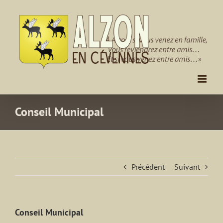
Passer
au
contenu
Conseil Municipal
Précédent
Suivant
Conseil Municipal