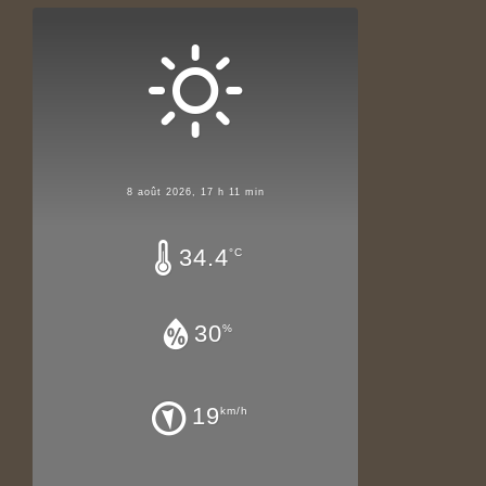
8 août 2026, 17 h 11 min
34.4
°C
30
%
19
km/h