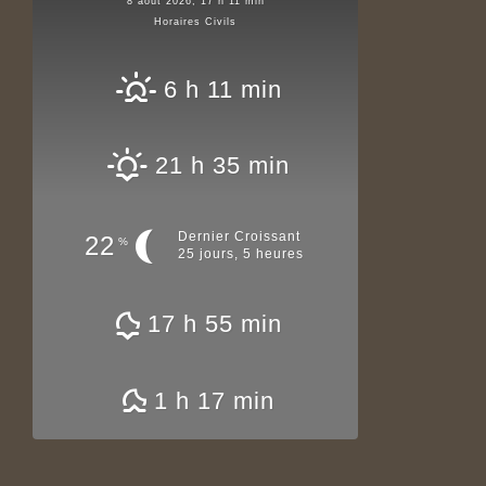
8 août 2026, 17 h 11 min
Horaires Civils
6 h 11 min
21 h 35 min
Dernier Croissant
22
%
25 jours, 5 heures
17 h 55 min
1 h 17 min