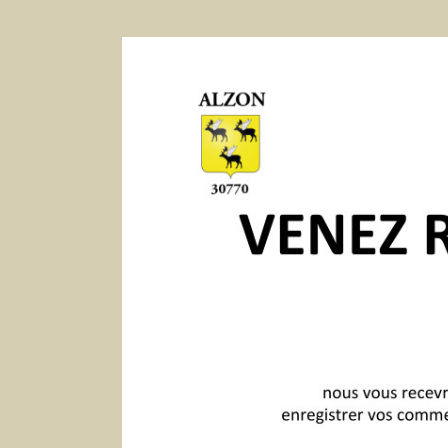
Voir
l'image
agrandie