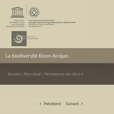
La biodiversité Alzon-Arrigas
Accueil
/
Non classé
/
Permanence des élu·e·s
Précédent
Suivant