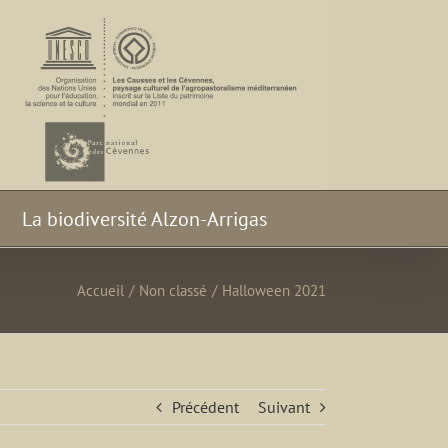
La biodiversité Alzon-Arrigas
Accueil
/
Non classé
/
Halloween 2021
Précédent
Suivant