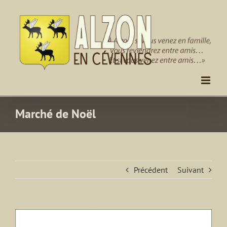
Passer
au
contenu
Marché de Noël
Précédent
Suivant
Voir
l'image