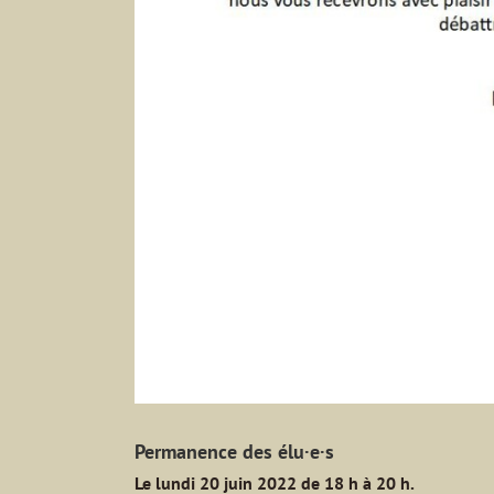
Permanence des élu·e·s
Le lundi 20 juin 2022 de 18 h à 20 h.