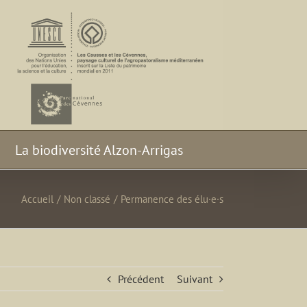
La biodiversité Alzon-Arrigas
Accueil
/
Non classé
/
Permanence des élu·e·s
Précédent
Suivant