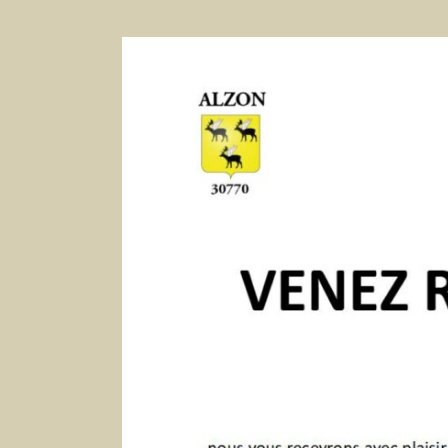
Voir
l'image
agrandie