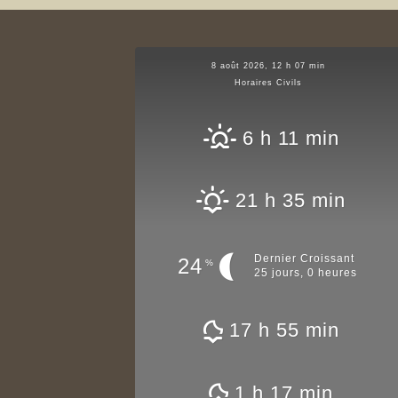
8 août 2026, 12 h 07 min
Horaires Civils
6 h 11 min
21 h 35 min
Dernier Croissant
24
%
25 jours, 0 heures
17 h 55 min
1 h 17 min