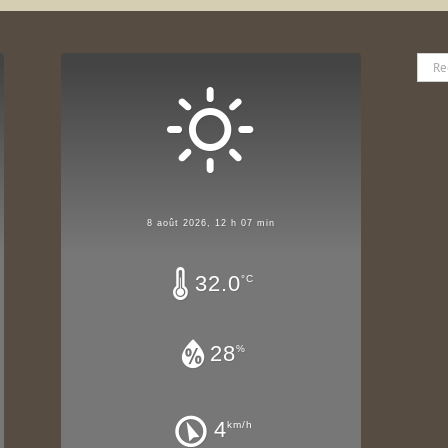
Rech
8 août 2026, 12 h 07 min
32.0
°C
28
%
4
km/h