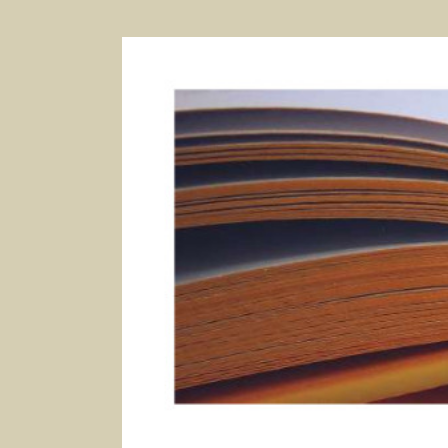
Voir
l'image
agrandie