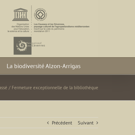
La biodiversité Alzon-Arrigas
assé
/
Fermeture exceptionnelle de la bibliothèque
Précédent
Suivant