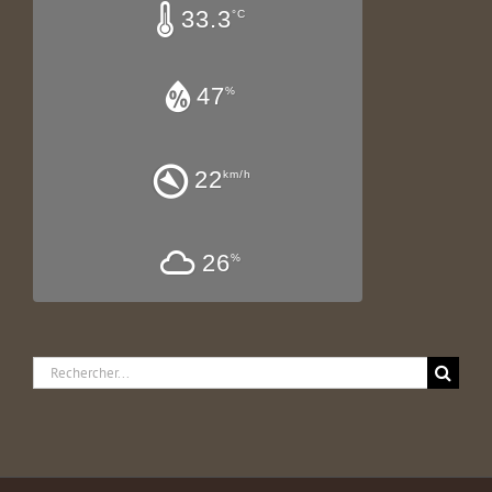
33.3
°C
47
%
22
km/h
26
%
Rechercher: