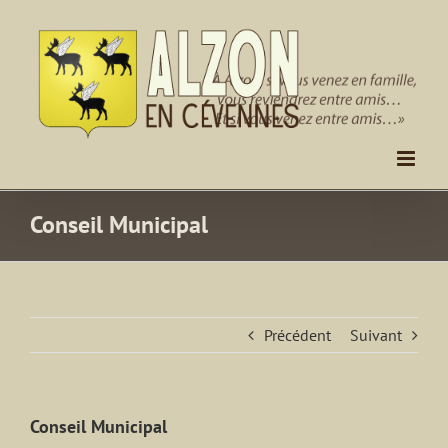
Passer
au
contenu
Conseil Municipal
Précédent
Suivant
Conseil Municipal