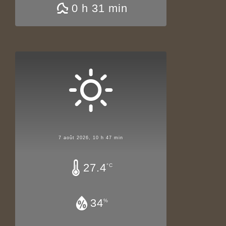
0 h 31 min
7 août 2026, 10 h 47 min
27.4
°C
34
%