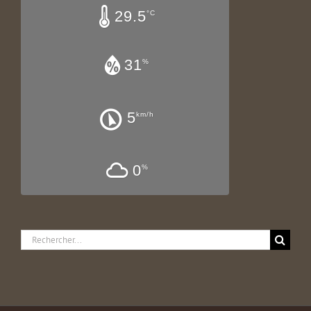
29.5
°C
31
%
5
km/h
0
%
Rechercher: