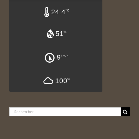
24.4
°C
51
%
9
km/h
100
%
Rechercher: