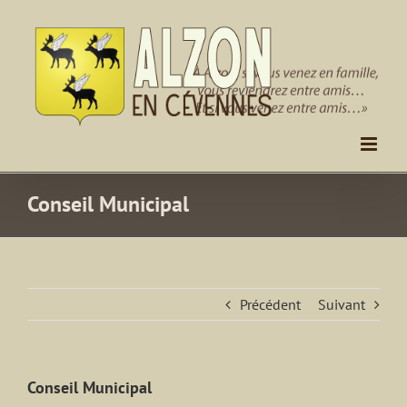
Passer
au
contenu
Conseil Municipal
Précédent
Suivant
Conseil Municipal