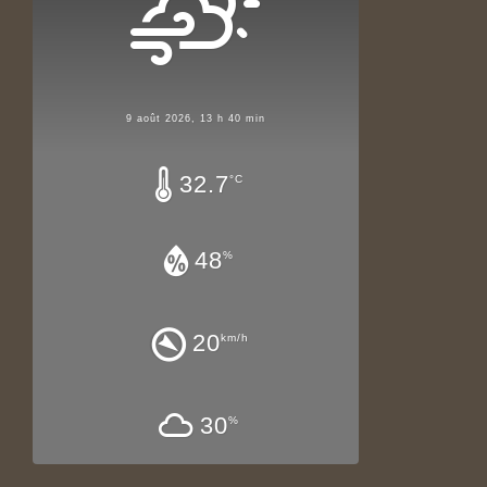
9 août 2026, 13 h 40 min
32.7
°C
48
%
20
km/h
30
%