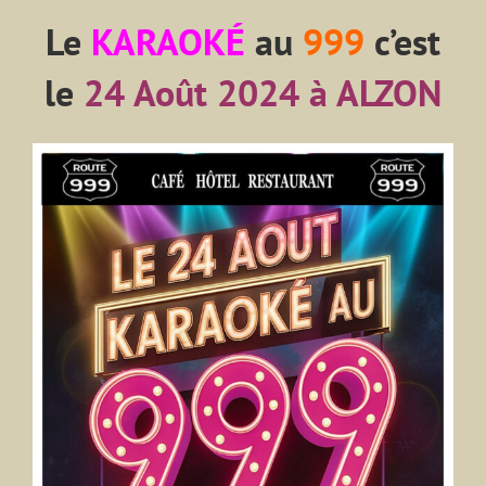
Le
KARAOKÉ
au
999
c’est
le
24 Août 2024 à ALZON