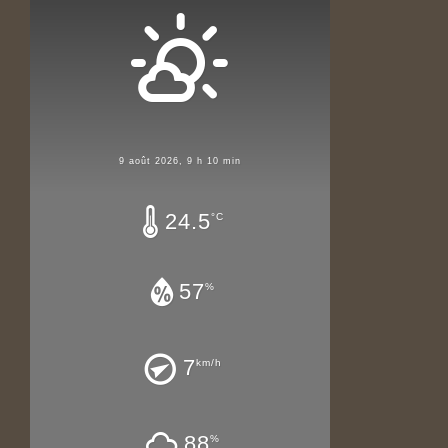
9 août 2026, 9 h 10 min
24.5
°C
57
%
7
km/h
88
%