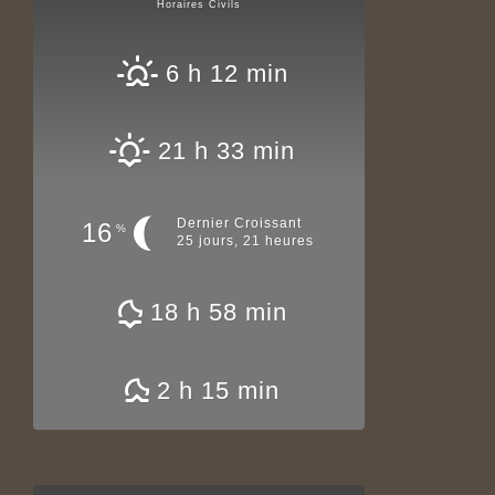
Horaires Civils
6 h 12 min
21 h 33 min
Dernier Croissant
16
%
25 jours, 21 heures
18 h 58 min
2 h 15 min