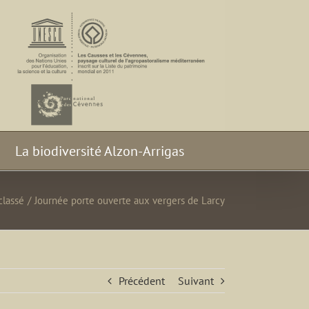
La biodiversité Alzon-Arrigas
classé
/
Journée porte ouverte aux vergers de Larcy
Précédent
Suivant