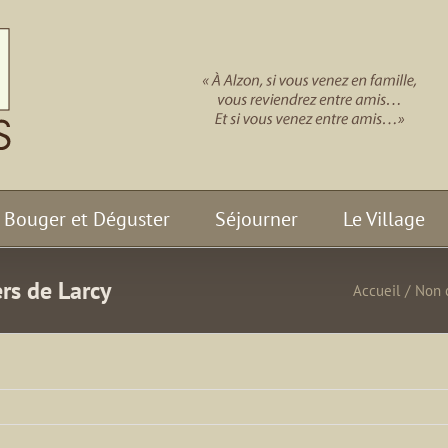
Bouger et Déguster
Séjourner
Le Village
rs de Larcy
Accueil
/
Non 