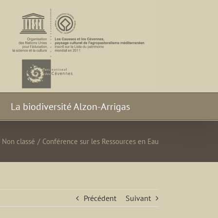
La biodiversité Alzon-Arrigas
Non classé
/
Conférence sur les Ressources en Eau
Précédent
Suivant