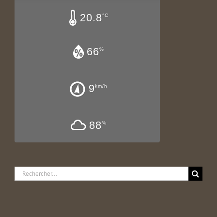
20.8
°C
66
%
9
km/h
88
%
Rechercher: