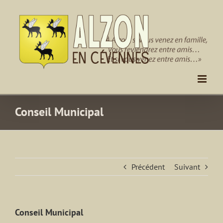
Passer
au
contenu
Conseil Municipal
Précédent
Suivant
Conseil Municipal