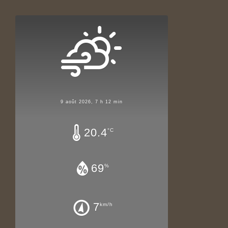
9 août 2026, 7 h 12 min
20.4
°C
69
%
7
km/h