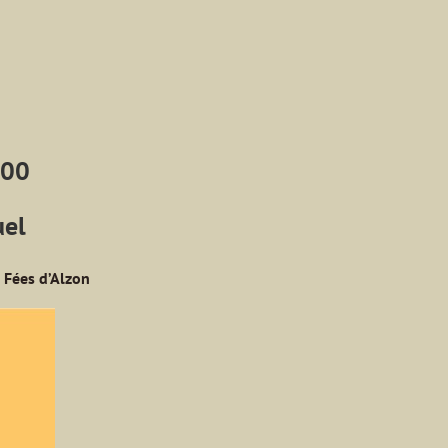
h00
uel
 Fées d’Alzon