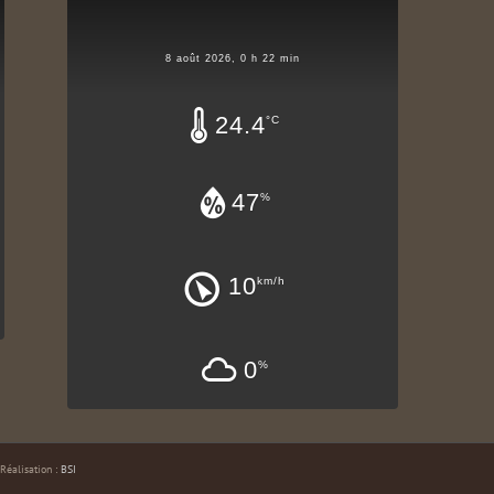
8 août 2026, 0 h 22 min
24.4
°C
47
%
10
km/h
0
%
 Réalisation :
BSI