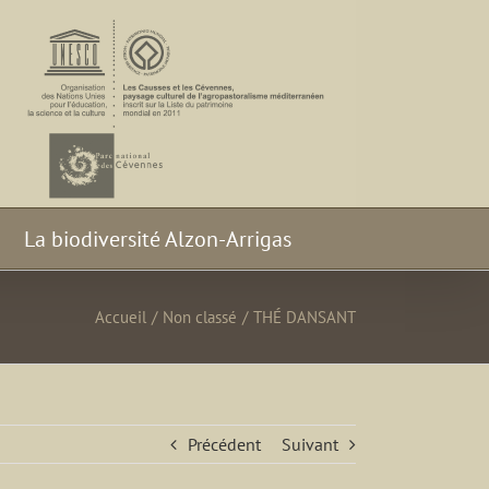
La biodiversité Alzon-Arrigas
Accueil
/
Non classé
/
THÉ DANSANT
Précédent
Suivant