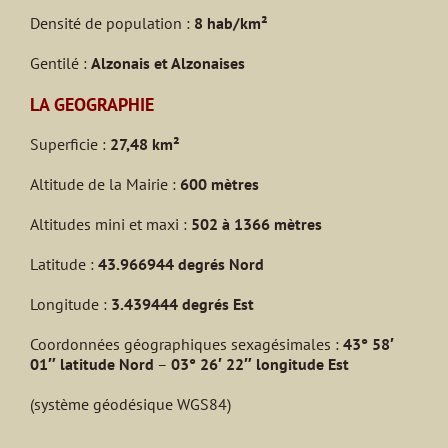
Densité de population :
8 hab/km²
Gentilé :
Alzonais et Alzonaises
LA GEOGRAPHIE
Superficie :
27,48 km²
Altitude de la Mairie :
600 mètres
Altitudes mini et maxi :
502 à 1366 mètres
Latitude :
43.966944 degrés Nord
Longitude :
3.439444 degrés Est
Coordonnées géographiques sexagésimales :
43° 58′
01″ latitude Nord
–
03° 26′ 22″ longitude Est
(système géodésique WGS84)