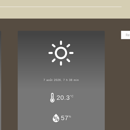
Rech
7 août 2026, 7 h 38 min
20.3
°C
57
%