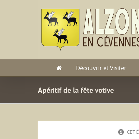
Passer
au
contenu
Découvrir et Visiter
Apéritif de la fête votive
CET 