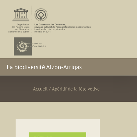
La biodiversité Alzon-Arrigas
Accueil
/
Apéritif de la fête votive