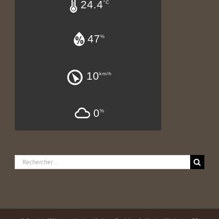
24.4
°C
47
%
10
km/h
0
%
Rechercher: