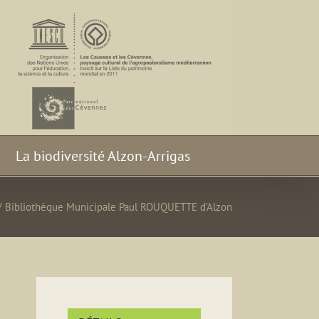
La biodiversité Alzon-Arrigas
/
Bibliothèque Municipale Paul ROUQUETTE d’Alzon