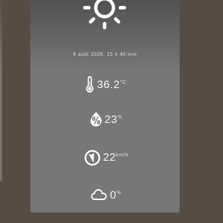
8 août 2026, 15 h 40 min
36.2
°C
23
%
22
km/h
0
%