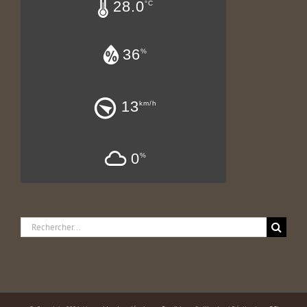
28.0
°C
36
%
13
km/h
0
%
Rechercher: