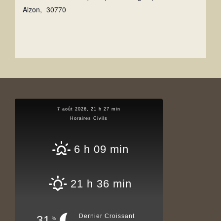
Alzon
,
30770
7 août 2026, 21 h 27 min
Horaires Civils
6 h 09 min
21 h 36 min
Dernier Croissant
31
%