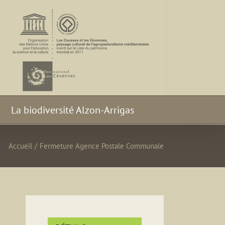
La biodiversité Alzon-Arrigas
Accueil
/
Fermeture Agence Postale Communale