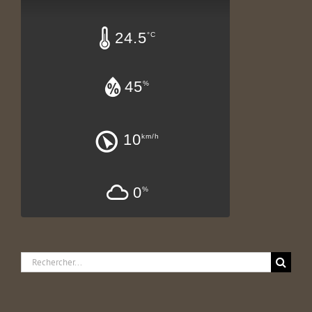
24.5
°C
45
%
10
km/h
0
%
Rechercher: