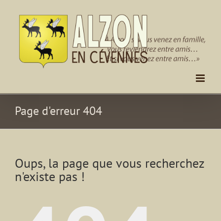
Passer
au
contenu
Page d'erreur 404
Oups, la page que vous recherchez
n'existe pas !