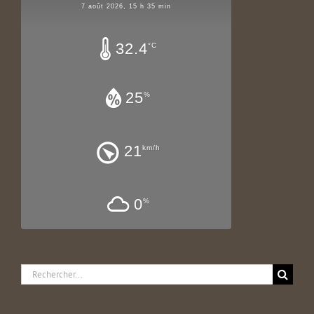
7 août 2026, 15 h 35 min
32.4
°C
25
%
21
km/h
0
%
Rechercher: