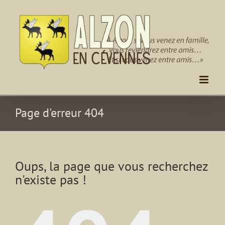
Passer
au
contenu
Page d'erreur 404
Oups, la page que vous recherchez
n'existe pas !