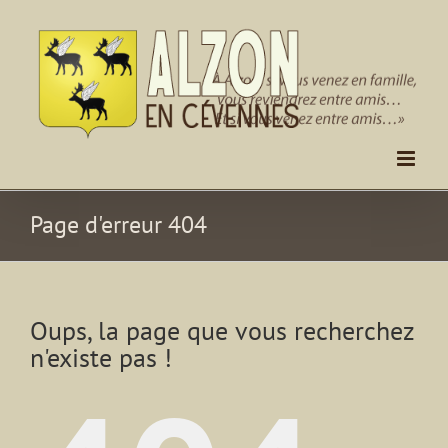
Passer
au
contenu
Page d'erreur 404
Oups, la page que vous recherchez
n'existe pas !