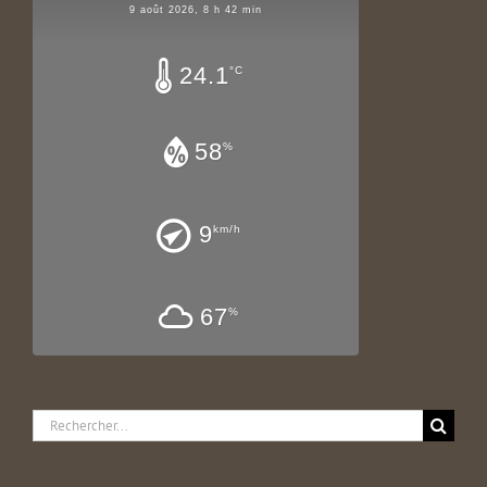
9 août 2026, 8 h 42 min
24.1
°C
58
%
9
km/h
67
%
Rechercher: