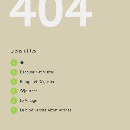
404
Liens utiles
Découvrir et Visiter
Bouger et Déguster
Séjourner
Le Village
La biodiversité Alzon-Arrigas