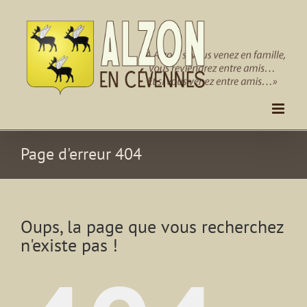
Passer
au
contenu
Page d'erreur 404
Oups, la page que vous recherchez
n'existe pas !