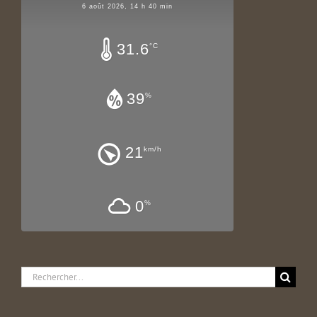
6 août 2026, 14 h 40 min
31.6
°C
39
%
21
km/h
0
%
Rechercher: