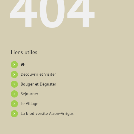
404
Liens utiles
Découvrir et Visiter
Bouger et Déguster
Séjourner
Le Village
La biodiversité Alzon-Arrigas