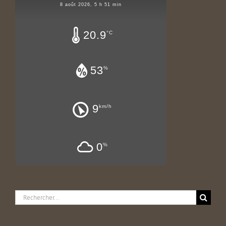
8 août 2026, 5 h 51 min
20.9
°C
53
%
9
km/h
0
%
Rechercher: