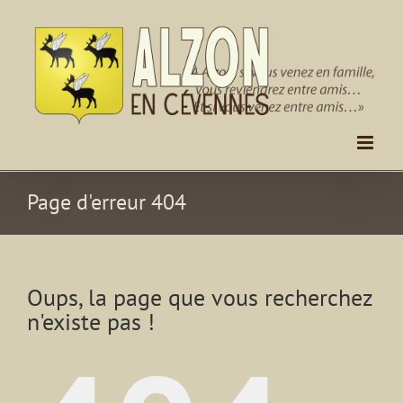
Passer
au
contenu
Page d'erreur 404
Oups, la page que vous recherchez
n'existe pas !