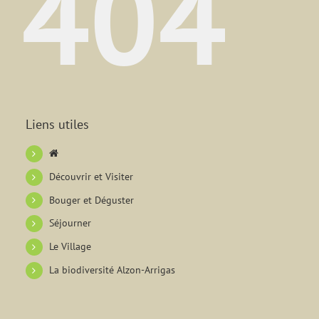
404
Liens utiles
Découvrir et Visiter
Bouger et Déguster
Séjourner
Le Village
La biodiversité Alzon-Arrigas