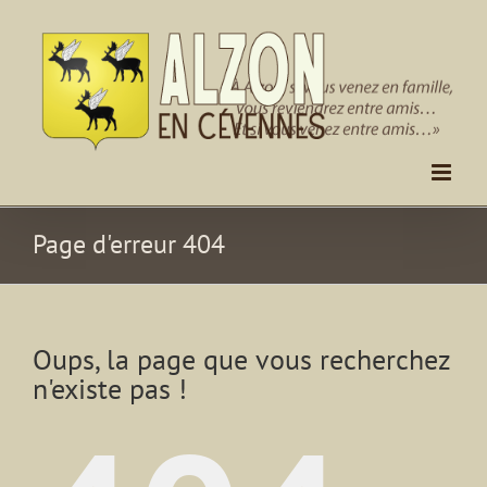
Passer
au
contenu
Page d'erreur 404
Oups, la page que vous recherchez
n'existe pas !