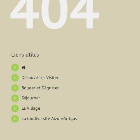
404
Liens utiles
Découvrir et Visiter
Bouger et Déguster
Séjourner
Le Village
La biodiversité Alzon-Arrigas