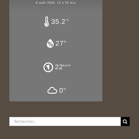
8 août 2026, 15 h 54 min
35.2
°C
27
%
22
km/h
0
%
Rechercher: