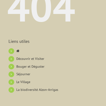
404
Liens utiles
Découvrir et Visiter
Bouger et Déguster
Séjourner
Le Village
La biodiversité Alzon-Arrigas