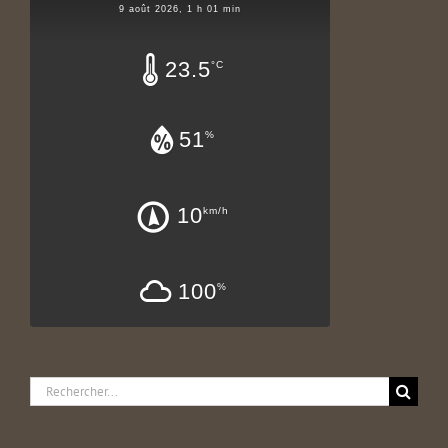
9 août 2026, 1 h 01 min
23.5
°C
51
%
10
km/h
100
%
Rechercher: