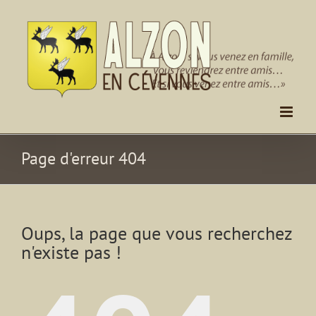
Passer
au
contenu
Page d'erreur 404
Oups, la page que vous recherchez
n'existe pas !