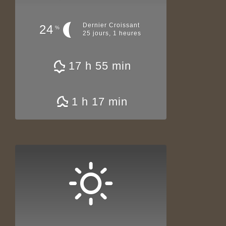
Dernier Croissant
24
%
25 jours, 1 heures
17 h 55 min
1 h 17 min