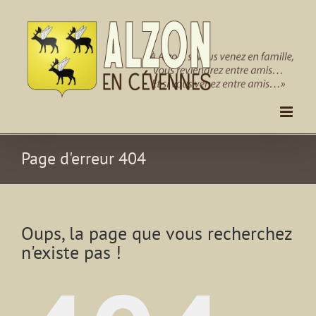
Passer
au
contenu
Page d'erreur 404
Oups, la page que vous recherchez
n'existe pas !