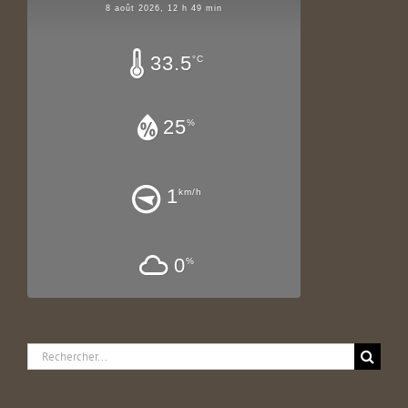
8 août 2026, 12 h 49 min
33.5
°C
25
%
1
km/h
0
%
Rechercher: