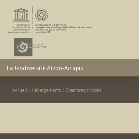
La biodiversité Alzon-Arrigas
Accueil
/
Hébergements
/
Chambres d’Hôtes