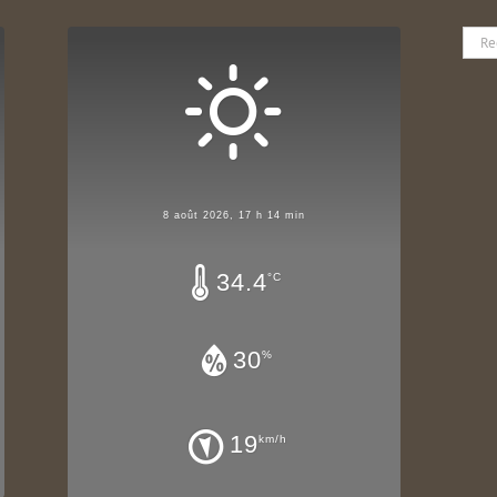
Rech
8 août 2026, 17 h 14 min
34.4
°C
30
%
19
km/h