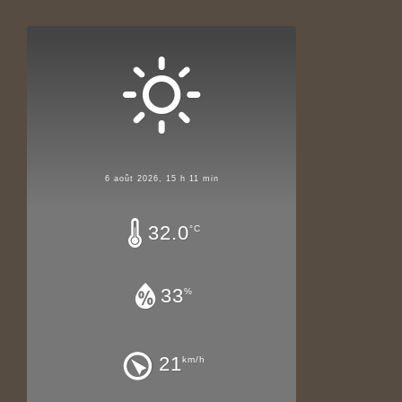
6 août 2026, 15 h 11 min
32.0
°C
33
%
21
km/h