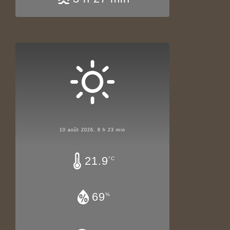
10 août 2026, 8 h 23 min
21.9
°C
69
%