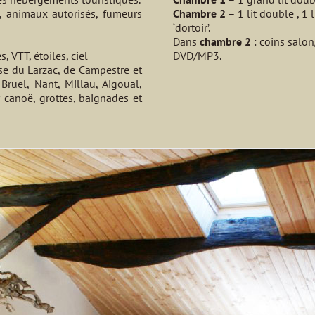
, animaux autorisés, fumeurs
Chambre 2
– 1 lit double , 1 l
‘dortoir’.
Dans
chambre 2
: coins salon
 VTT, étoiles, ciel
DVD/MP3.
se du Larzac, de Campestre et
Bruel, Nant, Millau, Aigoual,
canoë, grottes, baignades et