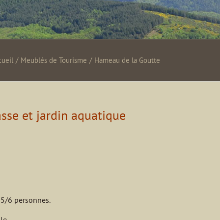
cueil
/
Meublés de Tourisme
/
Hameau de la Goutte
sse et jardin aquatique
 5/6 personnes.
le.