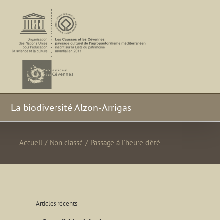
La biodiversité Alzon-Arrigas
Accueil
/
Non classé
/
Passage à l’heure d’été
Articles récents