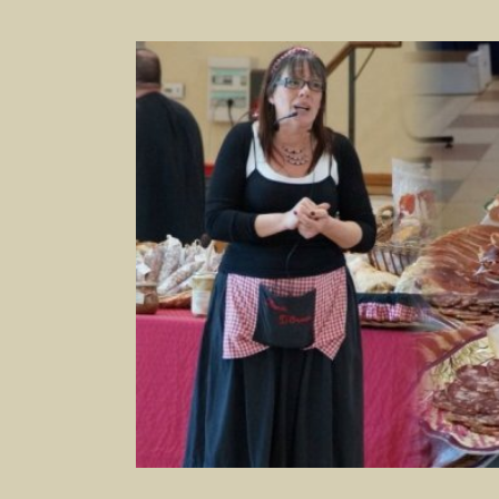
Voir
l'image
agrandie