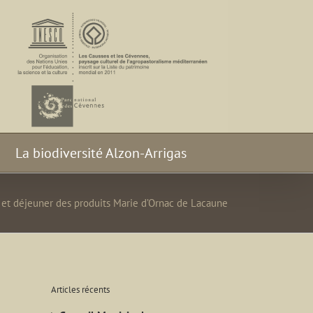
La biodiversité Alzon-Arrigas
 et déjeuner des produits Marie d’Ornac de Lacaune
Articles récents