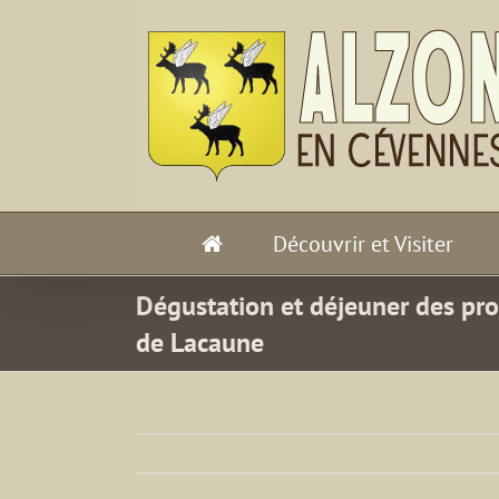
Passer
au
contenu
Découvrir et Visiter
Dégustation et déjeuner des pro
de Lacaune